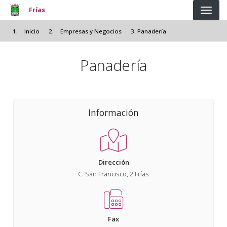
Pasar
Frías
al
contenido
Inicio
Empresas y Negocios
Panadería
principal
Panadería
Información
Dirección
C. San Francisco, 2 Frías
Fax